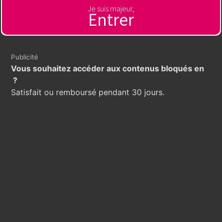
https://nbet.com
Je suis majeur,
Entrer
🔞 Sexe en direct
Publicité servant à financer l'hébergement de ce site
Publicité
🇫🇷
Vous souhaitez accéder aux contenus bloqués en
Regardez des filles en direct, sans tabou, sans
?
censure, sans limite !
Satisfait ou remboursé pendant 30 jours.
nbet88-com
Tous droits réservés
Mentions légales